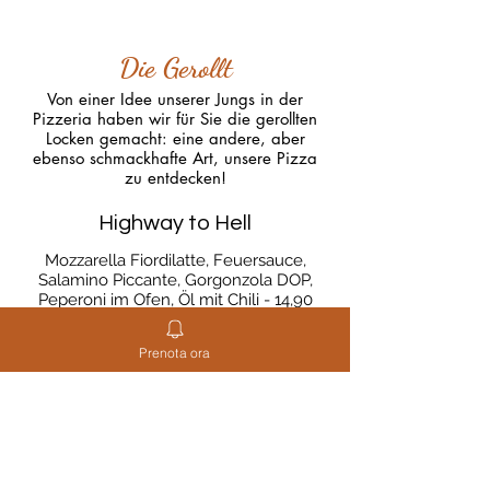
Die Gerollt
Von einer Idee unserer Jungs in der
Pizzeria haben wir für Sie die gerollten
Locken gemacht: eine andere, aber
ebenso schmackhafte Art, unsere Pizza
zu entdecken!
Highway to Hell
Mozzarella Fiordilatte, Feuersauce,
Salamino Piccante, Gorgonzola DOP,
Peperoni im Ofen, Öl mit Chili - 14,90
Prenota ora
Purgatory Blues
Mozzarella, Sardellen aus Kantabrisch,
Filets aus getrockneten Tomaten,
Oregano aus Pantelleria und Minzöl,
Butterschmalz - 15,90