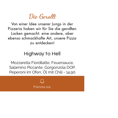
Die Gerollt
Von einer Idee unserer Jungs in der
Pizzeria haben wir für Sie die gerollten
Locken gemacht: eine andere, aber
ebenso schmackhafte Art, unsere Pizza
zu entdecken!
Highway to Hell
Mozzarella Fiordilatte, Feuersauce,
Salamino Piccante, Gorgonzola DOP,
Peperoni im Ofen, Öl mit Chili - 14,90
Purgatory Blues
Prenota ora
Mozzarella, Sardellen aus Kantabrisch,
Filets aus getrockneten Tomaten,
Oregano aus Pantelleria und Minzöl,
Butterschmalz - 15,90