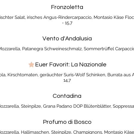
Fronzoletta
chter Salat, irisches Angus-Rindercarpaccio, Montasio Käse Floc
- 15,7
Vento d'Andalusia
-Mozzarella, Patanegra Schweineschmalz, Sommertrüffel Carpaccio,
Euer Favorit: La Nazionale
la, Kirschtomaten, geräuchter Suris-Wolf Schinken, Burrata aus 
14,7
Contadina
ozzarella, Steinpilze, Grana Padano DOP Blütenblätter, Soppressa-
Profumo di Bosco
Mozzarella, Hallimaschen, Steinpilze, Champignons, Montasio Käse