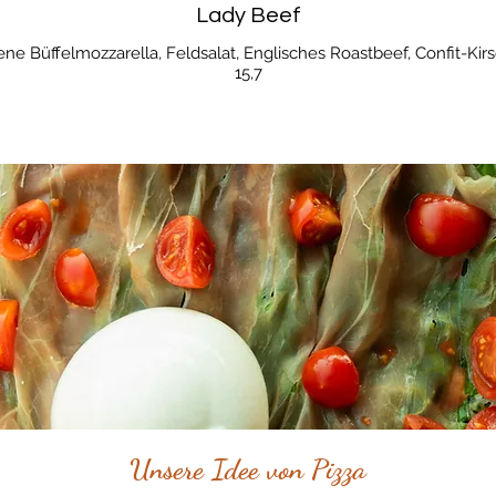
Lady Beef
 Büffelmozzarella, Feldsalat, Englisches Roastbeef, Confit-Kir
15,7
Unsere Idee von Pizza