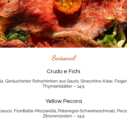
Saisonal
Crudo e Fichi
lla, Geräucherter Rohschinken aus Sauris, Stracchino-Käse, Feige
Thymianblätter – 14,9
Yellow Pecora
sauce, Fiordilatte-Mozzarella, Patanegra-Schweineschmalz, Peco
Zitronenzesten – 14,9