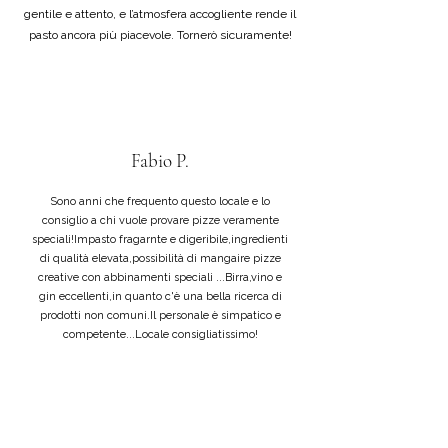
gentile e attento, e l’atmosfera accogliente rende il
pasto ancora più piacevole. Tornerò sicuramente!
Fabio P.
Sono anni che frequento questo locale e lo
consiglio a chi vuole provare pizze veramente
speciali!Impasto fragarnte e digeribile,ingredienti
di qualità elevata,possibilità di mangaire pizze
creative con abbinamenti speciali ...Birra,vino e
gin eccellenti,in quanto c'è una bella ricerca di
prodotti non comuni.Il personale è simpatico e
competente...Locale consigliatissimo!