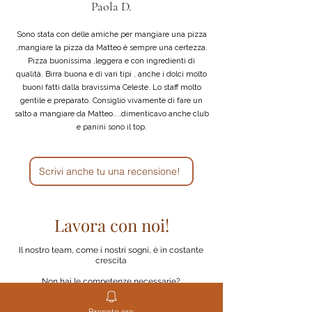
Paola D.
Sono stata con delle amiche per mangiare una pizza
,mangiare la pizza da Matteo è sempre una certezza.
Pizza buonissima ,leggera e con ingredienti di
qualità. Birra buona e di vari tipi , anche i dolci molto
buoni fatti dalla bravissima Celeste. Lo staff molto
gentile e preparato. Consiglio vivamente di fare un
salto a mangiare da Matteo....dimenticavo anche club
e panini sono il top.
Scrivi anche tu una recensione!
Lavora con noi!
Il nostro team, come i nostri sogni, è in costante
crescita
Non hai le competenze necessarie?
Te lo insegnamo noi!
Prenota ora